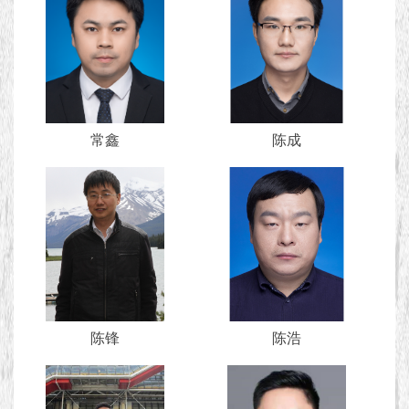
常鑫
陈成
陈锋
陈浩