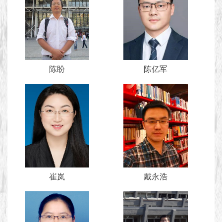
陈盼
陈亿军
崔岚
戴永浩