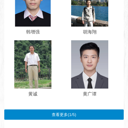
韩增强
胡海翔
黄诚
黄广谭
查看更多(1/5)