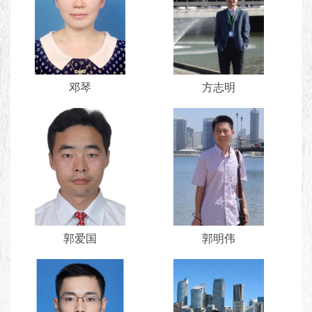
邓琴
方志明
郭爱国
郭明伟